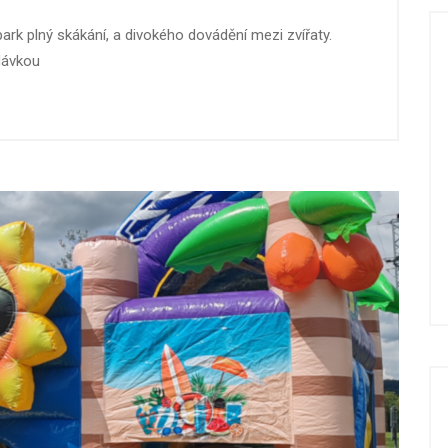
park plný skákání, a divokého dovádění mezi zvířaty.
 dávkou