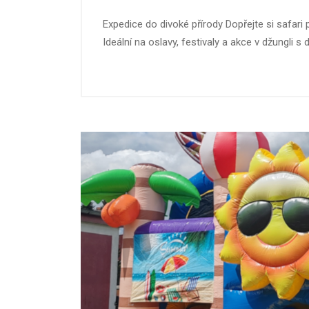
Expedice do divoké přírody Dopřejte si safari 
Ideální na oslavy, festivaly a akce v džungli s