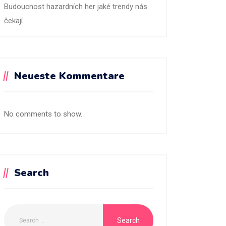
Budoucnost hazardních her jaké trendy nás
čekají
Neueste Kommentare
No comments to show.
Search