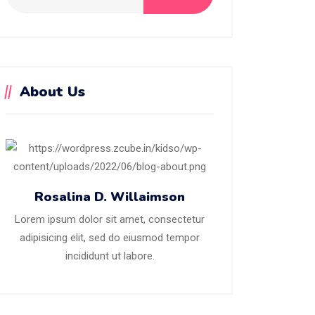
About Us
Rosalina D. Willaimson
Lorem ipsum dolor sit amet, consectetur
adipisicing elit, sed do eiusmod tempor
incididunt ut labore.