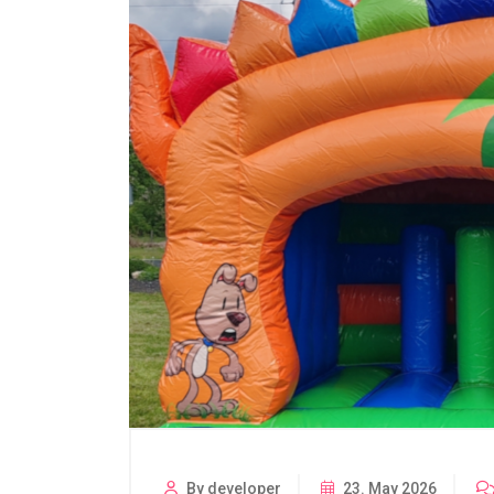
By developer
23. May 2026