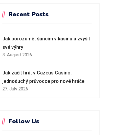
Recent Posts
Jak porozumět šancím v kasinu a zvýšit
své výhry
3. August 2026
Jak začít hrát v Cazeus Casino:
jednoduchý průvodce pro nové hráče
27. July 2026
Follow Us