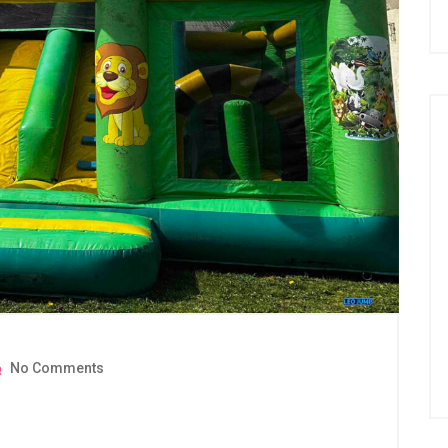
No Comments