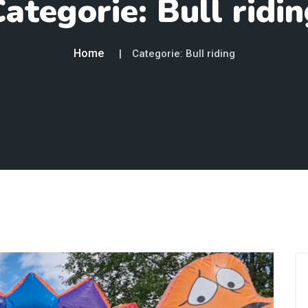
Categorie:
Bull ridi
Home
Categorie:
Bull riding