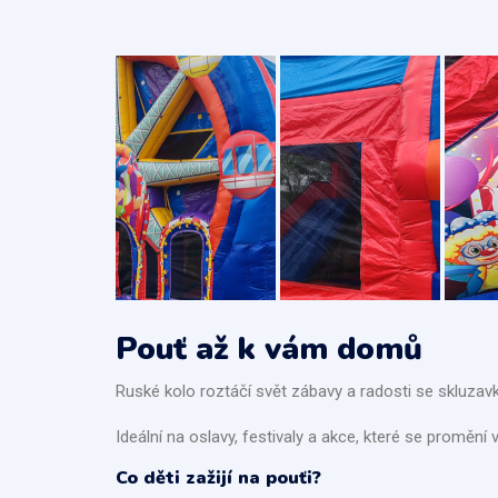
Pouť až k vám domů
Ruské kolo roztáčí svět zábavy a radosti se skluza
Ideální na oslavy, festivaly a akce, které se promění
Co děti zažijí na pouťi?