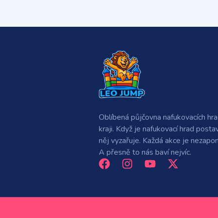
Oblíbená půjčovna nafukovacích hr
kraji. Když je nafukovací hrad posta
něj vyzařuje. Každá akce je nezap
A přesně to nás baví nejvíc.