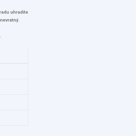
hradu uhradíte
nevratný.
.