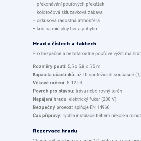
– překonávání pouťových překážek
– kolotočová skluzavková zábava
– cirkusová radostná atmosféra
– koš na míč plný her a pohybu
Hrad v číslech a faktech
Pro bezpečné a bezstarostné pouťové vyžití má hrad
Rozměry pouti:
5,5 x 5,8 x 5,5 m
Kapacita účastníků
:
až 10 soutěžících současně (1
Věkové určení:
5-12 let
Povrch pro stavbu:
tráva nebo rovný terén
Napájení hradu:
elektrický fukar (230 V)
Bezpečný provoz:
splňuje EN 14960
Čas přípravy:
rychlá instalace během několika minut
Rezervace hradu
Chcete mít hrad jen pro sebe? Ozvěte se a domluvíme