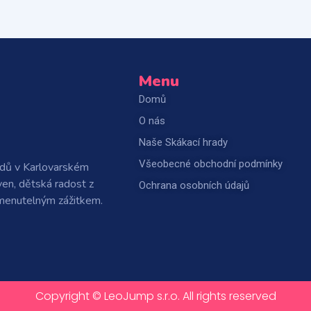
Menu
Domů
O nás
Naše Skákací hrady
Všeobecné obchodní podmínky
adů v Karlovarském
ven, dětská radost z
Ochrana osobních údajů
omenutelným zážitkem.
Copyright © LeoJump s.r.o. All rights reserved