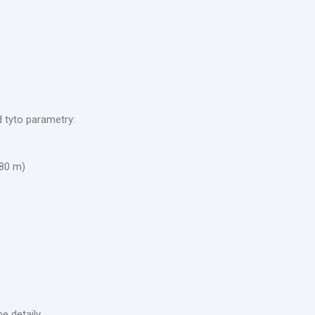
 tyto parametry:
,80 m)
 detaily.