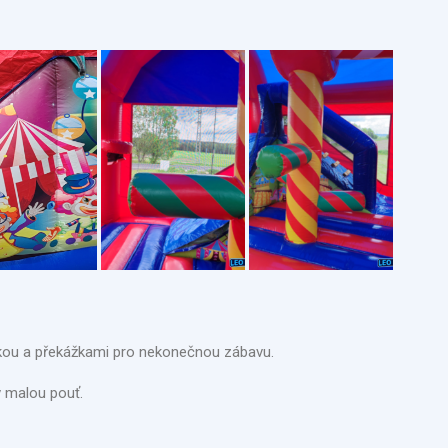
vkou a překážkami pro nekonečnou zábavu.
 v malou pouť.