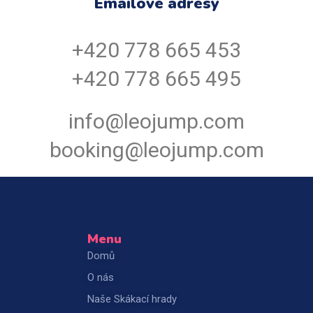
Emailové adresy
+420 778 665 453
+420 778 665 495
info@leojump.com
booking@leojump.com
Menu
Domů
O nás
Naše Skákací hrady