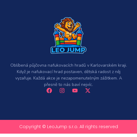
Oblíbená půjčovna nafukovacích hradů v Karlovarském kraji.
Když je nafukovací hrad postaven, dětská radost z něj
vyzařuje. Každá akce je nezapomenutelným zážitkem. A
přesně to nás baví nejvíc.
Copyright © LeoJump s.r.o. All rights reserved