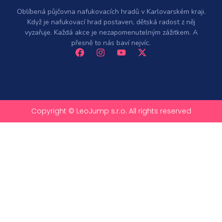
Oblíbená půjčovna nafukovacích hradů v Karlovarském kraji.
Když je nafukovací hrad postaven, dětská radost z něj
vyzařuje. Každá akce je nezapomenutelným zážitkem. A
přesně to nás baví nejvíc.
Copyright © LeoJump s.r.o. All rights reserved