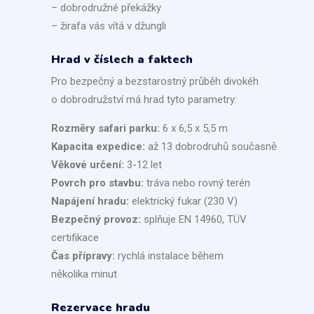
– dobrodružné překážky
– žirafa vás vítá v džungli
Hrad v číslech a faktech
Pro bezpečný a bezstarostný průběh divokéh
o dobrodružství má hrad tyto parametry:
Rozměry safari parku:
6 x 6,5 x 5,5 m
Kapacita expedice
:
až 13 dobrodruhů současně
Věkové určení:
3-12 let
Povrch pro stavbu:
tráva nebo rovný terén
Napájení hradu:
elektrický fukar (230 V)
Bezpečný provoz:
splňuje EN 14960, TÜV
certifikace
Čas přípravy:
rychlá instalace během
několika minut
Rezervace hradu