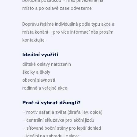
Doručení posádkou – hrad přivezeme na
místo a po oslavě zase odvezeme
Dopravu řešíme individuálně podle typu akce a
místa konání – pro více informací nás prosím
kontaktujte.
Ideální využití
dětské oslavy narozenin
školky a školy
obecní slavnosti
rodinné a veřejné akce
Proč si vybrat džungli?
– motiv safari a zvířat (žirafa, lev, opice)
– centrální skluzavka pro akční jízdu
– síťované boční stěny pro lepší dohled
– ideální na zahradu i oslavy