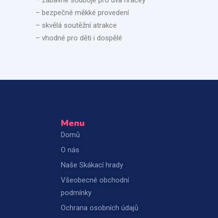
– zábavné souboje pro dva hráčey
– bezpečné měkké provedení
– skvělá soutěžní atrakce
– vhodné pro děti i dospělé
Menu
Domů
O nás
Naše Skákací hrady
Všeobecné obchodní
podmínky
Ochrana osobních údajů