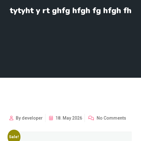
tytyht y rt ghfg hfgh fg hfgh fh
By developer
18. May 2026
No Comments
Sale!