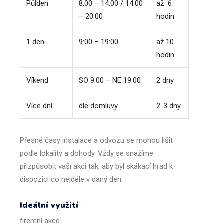
Půlden
8:00 – 14:00 / 14:00
až
6
– 20:00
hodin
1 den
9:00 – 19:00
až
10
hodin
Víkend
SO 9:00 – NE 19:00
2 dny
Více dní
dle domluvy
2-3 dny
Přesné časy instalace a odvozu se mohou lišit
podle lokality a dohody. Vždy se snažíme
přizpůsobit vaší akci tak, aby byl skákací hrad k
dispozici co nejdéle v daný den.
Ideální využití
firemní
akce