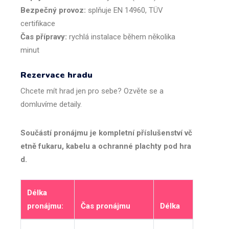
Bezpečný provoz:
splňuje EN 14960, TÜV
certifikace
Čas přípravy:
rychlá instalace během několika
minut
Rezervace hradu
Chcete mít hrad jen pro sebe? Ozvěte se a
domluvíme detaily.
Součástí
pronáj
mu
je
k
o
mpletní
přís
lušenství
vč
etně
fukaru
,
kabel
u
a
och
ra
nné
pl
ach
ty
pod
h
r
a
d
.
Délka
pronájmu:
Čas pronájmu
Délka