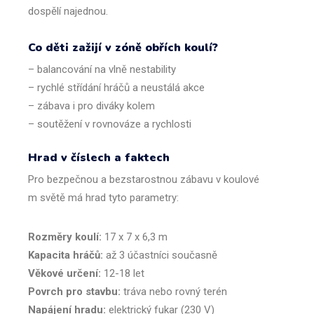
dospělí
najednou
.
Co
děti
zažijí
v
zóně
obřích
koulí
?
–
balancování
na
vlně
nestability
–
rychlé
střídání
hráčů
a
neustálá
akce
–
zábava
i pro
diváky
kolem
–
soutěžení
v
rovnováze
a
rychlosti
Hrad v číslech a faktech
Pro
bezpečn
ou
a
bezstarostn
ou
zábavu
v
koulové
m
světě
má
hrad
tyto
parametry
:
Rozměry
koulí
:
17 x 7 x 6,3 m
Kapacita
hráčů
:
až
3
účastníci
současně
Věkové
určení
:
12-18
let
Povrch pro stavbu:
tráva nebo rovný terén
Napájení hradu:
elektrický fukar (230 V)