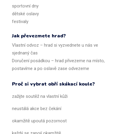
sportovní
dny
dětské
oslavy
festivaly
Jak převezmete hrad?
Vlastní odvoz – hrad si vyzvednete u nás ve
sjednaný čas
Doručení posádkou – hrad přivezeme na místo,
postavíme a po oslavě zase odvezeme
Proč
si
vybrat
o
bří
skákací
koule
?
z
ažijte
soutěž
na
vlastní
kůži
neustálá
akce
bez
čekání
o
kamžitě
upoutá
pozornost
k
aždý
se
zapojí
okamžitě